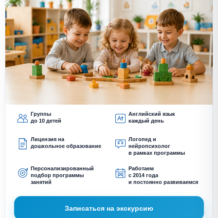
Группы
Английский язык
до 10 детей
каждый день
Лицензия на
Логопед и
дошкольное образование
нейропсихолог
в рамках программы
Персонализированный
Работаем
подбор программы
с 2014 года
занятий
и постоянно развиваемся
Записаться на экскурсию